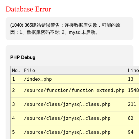
Database Error
(1040) 365建站错误警告：连接数据库失败，可能的原
因：1、数据库密码不对; 2、mysql未启动。
PHP Debug
No.
File
Line
1
/index.php
13
2
/source/function/function_extend.php
1548
3
/source/class/jzmysql.class.php
211
4
/source/class/jzmysql.class.php
62
5
/source/class/jzmysql.class.php
94