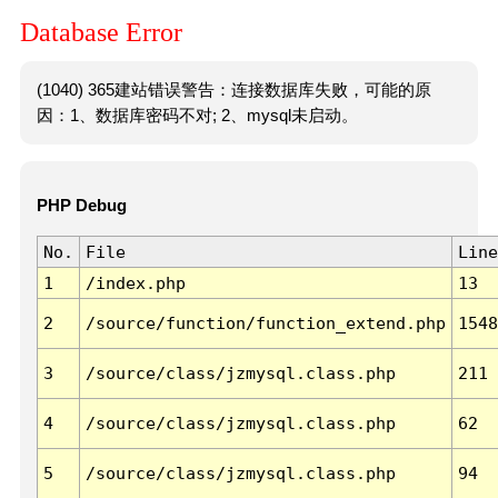
Database Error
(1040) 365建站错误警告：连接数据库失败，可能的原
因：1、数据库密码不对; 2、mysql未启动。
PHP Debug
No.
File
Line
1
/index.php
13
2
/source/function/function_extend.php
1548
3
/source/class/jzmysql.class.php
211
4
/source/class/jzmysql.class.php
62
5
/source/class/jzmysql.class.php
94