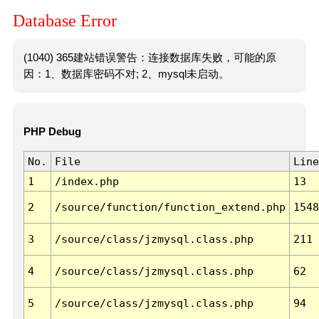
Database Error
(1040) 365建站错误警告：连接数据库失败，可能的原
因：1、数据库密码不对; 2、mysql未启动。
PHP Debug
No.
File
Line
1
/index.php
13
2
/source/function/function_extend.php
1548
3
/source/class/jzmysql.class.php
211
4
/source/class/jzmysql.class.php
62
5
/source/class/jzmysql.class.php
94