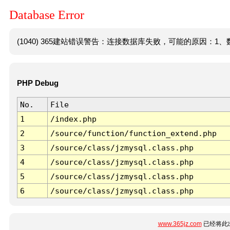
Database Error
(1040) 365建站错误警告：连接数据库失败，可能的原因：1、数
PHP Debug
No.
File
1
/index.php
2
/source/function/function_extend.php
3
/source/class/jzmysql.class.php
4
/source/class/jzmysql.class.php
5
/source/class/jzmysql.class.php
6
/source/class/jzmysql.class.php
www.365jz.com
已经将此