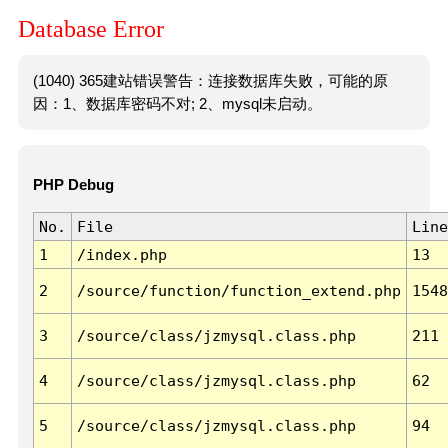
Database Error
(1040) 365建站错误警告：连接数据库失败，可能的原
因：1、数据库密码不对; 2、mysql未启动。
PHP Debug
No.
File
Line
1
/index.php
13
2
/source/function/function_extend.php
1548
3
/source/class/jzmysql.class.php
211
4
/source/class/jzmysql.class.php
62
5
/source/class/jzmysql.class.php
94