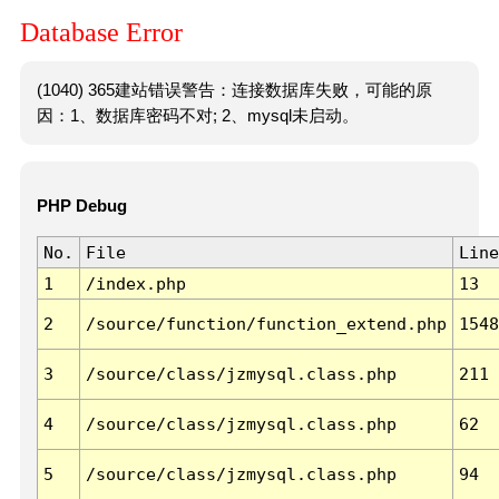
Database Error
(1040) 365建站错误警告：连接数据库失败，可能的原
因：1、数据库密码不对; 2、mysql未启动。
PHP Debug
No.
File
Line
1
/index.php
13
2
/source/function/function_extend.php
1548
3
/source/class/jzmysql.class.php
211
4
/source/class/jzmysql.class.php
62
5
/source/class/jzmysql.class.php
94