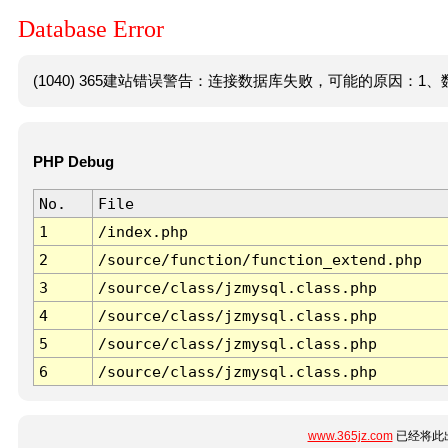
Database Error
(1040) 365建站错误警告：连接数据库失败，可能的原因：1、数
PHP Debug
No.
File
1
/index.php
2
/source/function/function_extend.php
3
/source/class/jzmysql.class.php
4
/source/class/jzmysql.class.php
5
/source/class/jzmysql.class.php
6
/source/class/jzmysql.class.php
www.365jz.com
已经将此