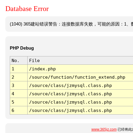
Database Error
(1040) 365建站错误警告：连接数据库失败，可能的原因：1、数
PHP Debug
No.
File
1
/index.php
2
/source/function/function_extend.php
3
/source/class/jzmysql.class.php
4
/source/class/jzmysql.class.php
5
/source/class/jzmysql.class.php
6
/source/class/jzmysql.class.php
www.365jz.com
已经将此