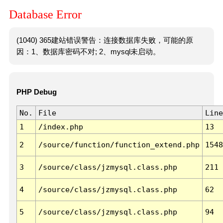
Database Error
(1040) 365建站错误警告：连接数据库失败，可能的原
因：1、数据库密码不对; 2、mysql未启动。
PHP Debug
No.
File
Line
1
/index.php
13
2
/source/function/function_extend.php
1548
3
/source/class/jzmysql.class.php
211
4
/source/class/jzmysql.class.php
62
5
/source/class/jzmysql.class.php
94